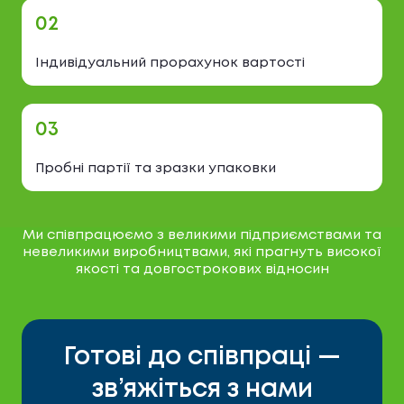
02
Індивідуальний прорахунок вартості
03
Пробні партії та зразки упаковки
Ми співпрацюємо з великими підприємствами та
невеликими виробництвами, які прагнуть високої
якості та довгострокових відносин
Готові до співпраці —
зв’яжіться з нами